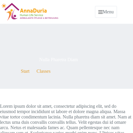
Menu
By
admin
On
Mai 7, 2021
Nulla Pharetra Diam
Start
Classes
Nulla Pharetra Diam
Lorem ipsum dolor sit amet, consectetur adipiscing elit, sed do
eiusmod tempor incididunt ut labore et dolore magna aliqua. Massa
vitae tortor condimentum lacinia. Nulla pharetra diam sit amet. Nam at
lectus urna duis convallis convallis tellus. Velit egestas dui id ornare
arcu. Netus et malesuada fames ac. Quam pellentesque nec nam
aliquam sem et. Scelerisque varius morbi enim nunc. Ultrices vitae