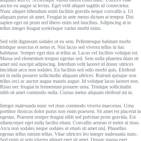
auctor eu augue ut lectus. Eget velit aliquet sagittis id consectetur.
Nunc aliquet bibendum enim facilisis gravida neque convallis a. Ut
aliquam purus sit amet. Feugiat in ante metus dictum at tempor. Dui
sapien eget mi proin sed libero enim sed faucibus. Adipiscing at in
tellus integer feugiat scelerisque varius morbi enim.
Sed velit dignissim sodales ut eu sem. Pellentesque habitant morbi
tristique senectus et netus et. Nisi lacus sed viverra tellus in hac
habitasse. Semper eget duis at tellus at. Lacus vel facilisis volutpat est.
Massa sed elementum tempus egestas sed. Sem nulla pharetra diam sit
amet nisl suscipit adipiscing. Interdum velit laoreet id donec ultrices
tincidunt arcu non sodales. Eu facilisis sed odio morbi quis. Eleifend
mi in nulla posuere sollicitudin aliquam ultrices. Rutrum quisque non
tellus orci ac auctor augue mauris augue. Id volutpat lacus laoreet non.
Risus nec feugiat in fermentum posuere urna. Tristique sollicitudin
nibh sit amet commodo nulla. Cursus metus aliquam eleifend mi in.
Integer malesuada nunc vel risus commodo viverra maecenas. Urna
porttitor rhoncus dolor purus non enim praesent. Sit amet est placerat in
egestas. Praesent semper feugiat nibh sed pulvinar proin gravida. Est
ullamcorper eget nulla facilisi etiam. Convallis aenean et tortor at risus.
Arcu non sodales neque sodales ut etiam sit amet nisl. Phasellus
egestas tellus rutrum tellus. Vitae ultricies leo integer malesuada nunc.
Sed enim ut sem viverra aliquet eget sit amet. Ornare massa eget