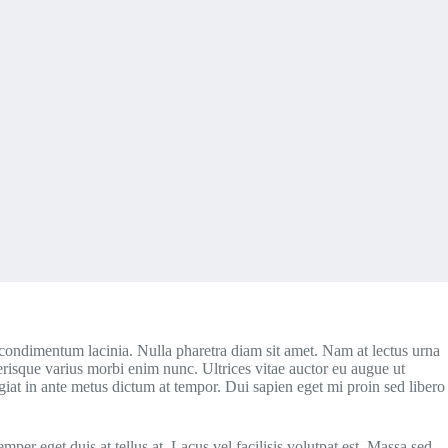
 condimentum lacinia. Nulla pharetra diam sit amet. Nam at lectus urna
erisque varius morbi enim nunc. Ultrices vitae auctor eu augue ut
ugiat in ante metus dictum at tempor. Dui sapien eget mi proin sed libero
mper eget duis at tellus at. Lacus vel facilisis volutpat est. Massa sed