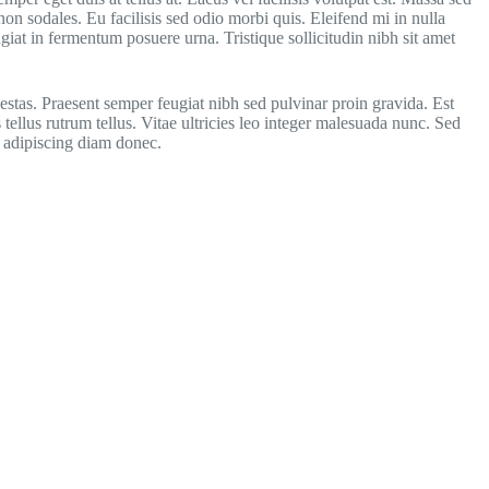
non sodales. Eu facilisis sed odio morbi quis. Eleifend mi in nulla
giat in fermentum posuere urna. Tristique sollicitudin nibh sit amet
stas. Praesent semper feugiat nibh sed pulvinar proin gravida. Est
 tellus rutrum tellus. Vitae ultricies leo integer malesuada nunc. Sed
d adipiscing diam donec.