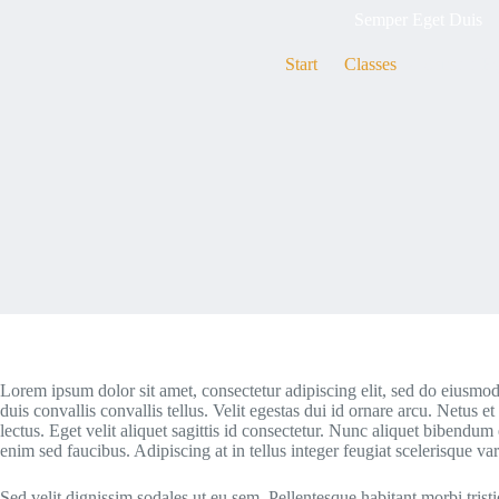
Semper Eget Duis
Start
Classes
Semper Eg
Lorem ipsum dolor sit amet, consectetur adipiscing elit, sed do eiusmod
duis convallis convallis tellus. Velit egestas dui id ornare arcu. Netu
lectus. Eget velit aliquet sagittis id consectetur. Nunc aliquet bibendu
enim sed faucibus. Adipiscing at in tellus integer feugiat scelerisque va
Sed velit dignissim sodales ut eu sem. Pellentesque habitant morbi tristiq