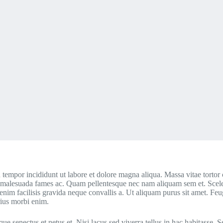
et Duis
 tempor incididunt ut labore et dolore magna aliqua. Massa vitae tortor
s et malesuada fames ac. Quam pellentesque nec nam aliquam sem et. Scel
m enim facilisis gravida neque convallis a. Ut aliquam purus sit amet. Fe
rius morbi enim.
ue senectus et netus et. Nisi lacus sed viverra tellus in hac habitasse. Se